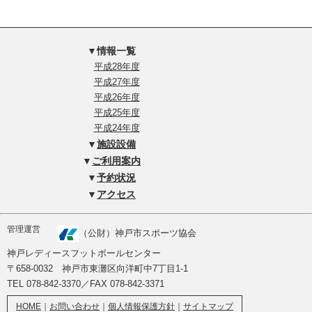
▼情報一覧
平成28年度
平成27年度
平成26年度
平成25年度
平成24年度
▼
施設設備
▼
ご利用案内
▼
予約状況
▼
アクセス
管理運営
（公財）神戸市スポーツ協会
神戸レディースフットボールセンター
〒658-0032 神戸市東灘区向洋町中7丁目1-1
TEL 078-842-3370／FAX 078-842-3371
HOME
｜
お問い合わせ
｜
個人情報保護方針
｜
サイトマップ