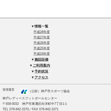
▼情報一覧
平成28年度
平成27年度
平成26年度
平成25年度
平成24年度
▼
施設設備
▼
ご利用案内
▼
予約状況
▼
アクセス
管理運営
（公財）神戸市スポーツ協会
神戸レディースフットボールセンター
〒658-0032 神戸市東灘区向洋町中7丁目1-1
TEL 078-842-3370／FAX 078-842-3371