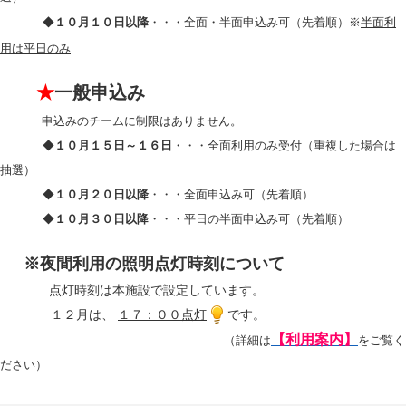
◆
１０月１０日以降
・・・全面・半面申込み可
（先着順）※
半面利
用は平日のみ
★
一般申込み
申込みのチームに制限はありません。
◆
１０月１５日～１６日
・・・全面利用のみ受付（重複した場合は
抽選）
◆
１０月２０日以降
・・・全面申込み可（先着順）
◆
１０月３０日以降
・・・平日の半面申込み可（先着順）
※夜間利用の照明点灯時刻について
点灯時刻は本施設で設定しています。
１２月は、
１７：００点灯
です。
【利用案内】
（詳細は
をご覧く
ださい）