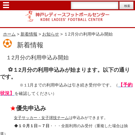
ホーム
>
新着情報
>
お知らせ
> １2月分の利用申込み開始
新着情報
１2月分の利用申込み開始
⚽
１2月分の利用申込みが始まります。以下の通り
です。
【予約
月までの利用申込みは引き続き受付中です。（
※１1
状況】
を確認してください）
★
優先申込み
女子サッカー・女子球技チーム
は申込みができます。
◆
１０月１日～７日
・・・全面利用のみ受付（重複した場合は抽
選）