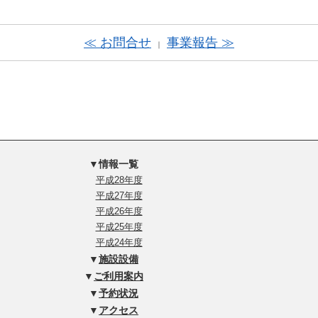
≪ お問合せ
事業報告 ≫
｜
▼情報一覧
平成28年度
平成27年度
平成26年度
平成25年度
平成24年度
▼
施設設備
▼
ご利用案内
▼
予約状況
▼
アクセス