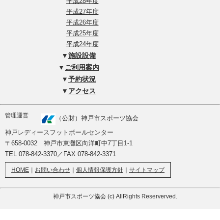
平成28年度
平成27年度
平成26年度
平成25年度
平成24年度
▼
施設設備
▼
ご利用案内
▼
予約状況
▼
アクセス
管理運営
（公財）神戸市スポーツ協会
神戸レディースフットボールセンター
〒658-0032 神戸市東灘区向洋町中7丁目1-1
TEL 078-842-3370／FAX 078-842-3371
HOME
｜
お問い合わせ
｜
個人情報保護方針
｜
サイトマップ
神戸市スポーツ協会 (c) AllRights Reserverved.