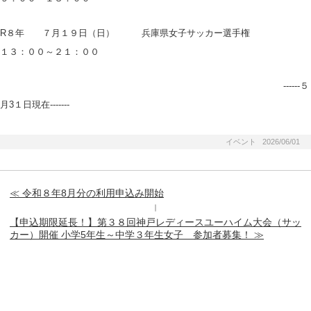
R８年 ７月１９日（日） 兵庫県女子サッカー選手権
１３：００～２１：００
------５
月3１日現在-------
イベント 2026/06/01
≪ 令和８年8月分の利用申込み開始
｜
【申込期限延長！】第３８回神戸レディースユーハイム大会（サッ
カー）開催 小学5年生～中学３年生女子 参加者募集！ ≫