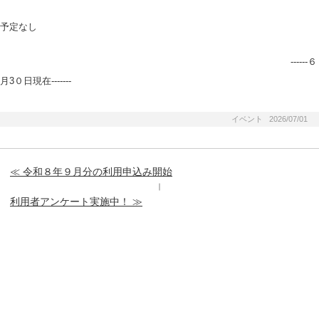
予定なし
------６
月3０日現在-------
イベント 2026/07/01
≪ 令和８年９月分の利用申込み開始
｜
利用者アンケート実施中！ ≫