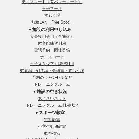
テニスコート（兼バレーコート）
王子プール
すもう場
無線LAN（Free Spot）
▼施設の利用申し込み
大会専用使用（全施設）
体育館練習利用
電話予約・団体登録
テニスコート
王子スタジアム練習利用
柔道場・剣道場・会議室・すもう場
予約のキャンセルなど
トレーニングルーム
▼施設の空き状況
あじさいネット
トレーニングルーム利用状況
▼スポーツ教室
定期教室
小学生短期教室
教室検索