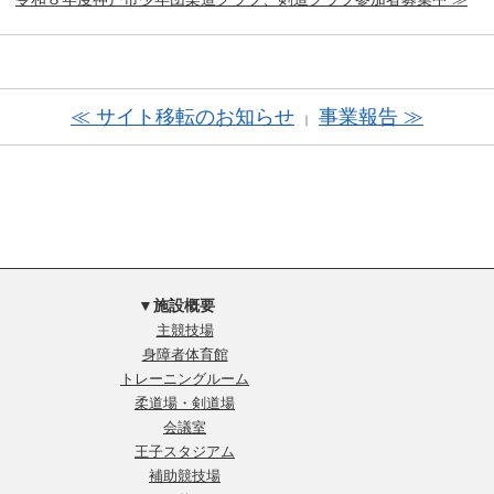
≪ サイト移転のお知らせ
事業報告 ≫
｜
▼施設概要
主競技場
身障者体育館
トレーニングルーム
柔道場・剣道場
会議室
王子スタジアム
補助競技場