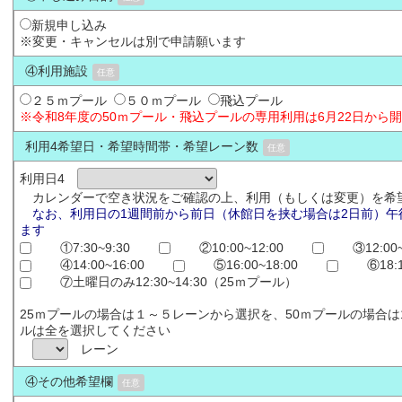
新規申し込み
※変更・キャンセルは別で申請願います
④利用施設
任意
２５ｍプール
５０ｍプール
飛込プール
※令和8年度の50ｍプール・飛込プールの専用利用は6月22日から
利用4希望日・希望時間帯・希望レーン数
任意
利用日4
カレンダーで空き状況をご確認の上、利用（もしくは変更）を希
なお、利用日の1週間前から前日（休館日を挟む場合は2日前）午
ます
①7:30~9:30
②10:00~12:00
③12:00~
④14:00~16:00
⑤16:00~18:00
⑥18:
⑦土曜日のみ12:30~14:30（25ｍプール）
25ｍプールの場合は１～５レーンから選択を、50ｍプールの場合
ルは全を選択してください
レーン
④その他希望欄
任意