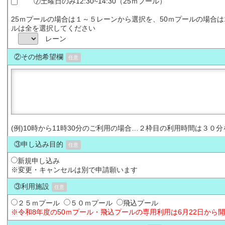
⑦土曜日のみ12:30~14:30（25ｍプール）
25ｍプールの場合は１～５レーンから選択を、50ｍプールの場合
ルは全を選択してください
レーン
②その他希望欄
任意
(例)10時から11時30分のご利用の場合…２枠目の利用時間は３０
③申し込み目的
任意
新規申し込み
※変更・キャンセルは別で申請願います
③利用施設
任意
２５ｍプール
５０ｍプール
飛込プール
※令和8年度の50ｍプール・飛込プールの専用利用は6月22日から