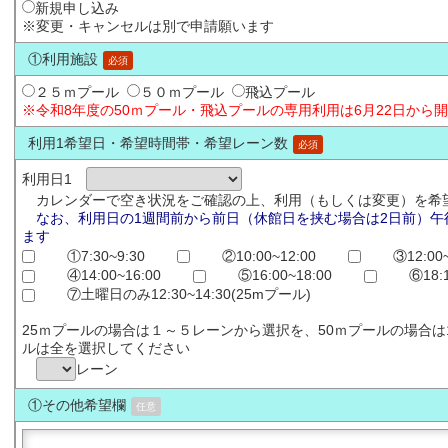
新規申し込み
※変更・キャンセルは別で申請願います
①利用施設
必須
２５ｍプール
５０ｍプール
飛込プール
※令和8年度の50ｍプール・飛込プールの専用利用は6月22日から
利用1希望日・希望時間帯・希望レーン数
必須
利用日1
カレンダーで空き状況をご確認の上、利用（もしくは変更）を希
なお、利用日の1週間前から前日（休館日を挟む場合は2日前）午
ます
①7:30~9:30
②10:00~12:00
③12:00~
④14:00~16:00
⑤16:00~18:00
⑥18:
⑦土曜日のみ12:30~14:30(25mプール)
25ｍプールの場合は１～５レーンから選択を、50ｍプールの場合
ルは全を選択してください
レーン
①その他希望欄
任意