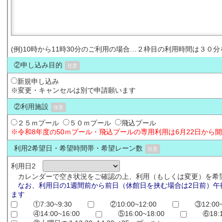
(例)10時から11時30分のご利用の場合…２枠目の利用時間は３０
②申し込み目的
任意
新規申し込み
※変更・キャンセルは別で申請願います
②利用施設
任意
２５ｍプール
５０ｍプール
飛込プール
※令和8年度の50ｍプール・飛込プールの専用利用は6月22日から
利用2希望日・希望時間帯・希望レーン数
任意
利用日2
カレンダーで空き状況をご確認の上、利用（もしくは変更）を希
なお、利用日の1週間前から前日（休館日を挟む場合は2日前）午
ます
①7:30~9:30
②10:00~12:00
③12:00~
④14:00~16:00
⑤16:00~18:00
⑥18: