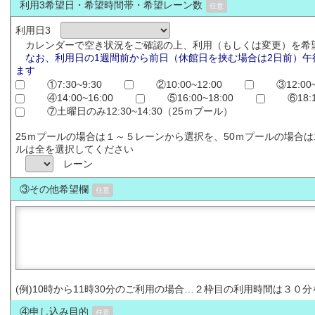
利用3希望日・希望時間帯・希望レーン数
任意
利用日3
カレンダーで空き状況をご確認の上、利用（もしくは変更）を希
なお、利用日の1週間前から前日（休館日を挟む場合は2日前）午
ます
①7:30~9:30
②10:00~12:00
③12:00~
④14:00~16:00
⑤16:00~18:00
⑥18:
⑦土曜日のみ12:30~14:30（25ｍプール）
25ｍプールの場合は１～５レーンから選択を、50ｍプールの場合
ルは全を選択してください
レーン
③その他希望欄
任意
(例)10時から11時30分のご利用の場合…２枠目の利用時間は３０
④申し込み目的
任意