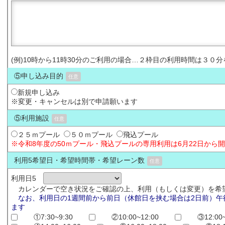
(例)10時から11時30分のご利用の場合…２枠目の利用時間は３０
⑤申し込み目的
任意
新規申し込み
※変更・キャンセルは別で申請願います
⑤利用施設
任意
２５ｍプール
５０ｍプール
飛込プール
※令和8年度の50ｍプール・飛込プールの専用利用は6月22日から
利用5希望日・希望時間帯・希望レーン数
任意
利用日5
カレンダーで空き状況をご確認の上、利用（もしくは変更）を希
なお、利用日の1週間前から前日（休館日を挟む場合は2日前）午
ます
①7:30~9:30
②10:00~12:00
③12:00~