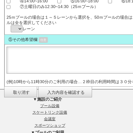
④14:00~16:00
⑤16:00~18:00
⑥18:
⑦土曜日のみ12:30~14:30（25ｍプール）
25ｍプールの場合は１～５レーンから選択を、50ｍプールの場合
ルは全を選択してください
レーン
⑤その他希望欄
任意
(例)10時から11時30分のご利用の場合…２枠目の利用時間は３０
▼施設のご紹介
プール設備
スケートリンク設備
会議室
スポーツショップ
▼プールのご利用