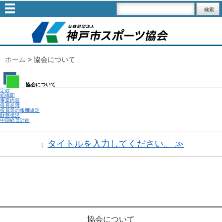
ホーム
>
協会について
協会について
定款
組織図
事業内容
役員名簿
役員等の報酬規定
財務状況
中期経営計画
タイトルを入力してください。 ≫
｜
協会について