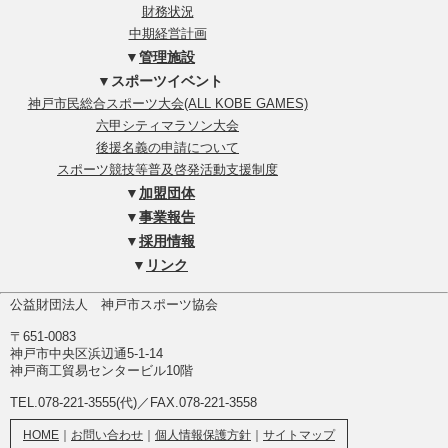
財務状況
中期経営計画
▼
管理施設
▼スポーツイベント
神戸市民総合スポーツ大会(ALL KOBE GAMES)
六甲シティマラソン大会
後援名義の申請について
スポーツ競技等普及啓発活動支援制度
▼
加盟団体
▼
事業報告
▼
採用情報
▼
リンク
公益財団法人 神戸市スポーツ協会
〒651-0083
神戸市中央区浜辺通5-1-14
神戸商工貿易センタービル10階
TEL.078-221-3555(代)／FAX.078-221-3558
HOME
｜
お問い合わせ
｜
個人情報保護方針
｜
サイトマップ