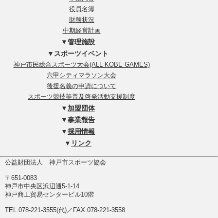
役員名簿
財務状況
中期経営計画
▼
管理施設
▼スポーツイベント
神戸市民総合スポーツ大会(ALL KOBE GAMES)
六甲シティマラソン大会
後援名義の申請について
スポーツ競技等普及啓発活動支援制度
▼
加盟団体
▼
事業報告
▼
採用情報
▼
リンク
公益財団法人 神戸市スポーツ協会
〒651-0083
神戸市中央区浜辺通5-1-14
神戸商工貿易センタービル10階
TEL.078-221-3555(代)／FAX.078-221-3558