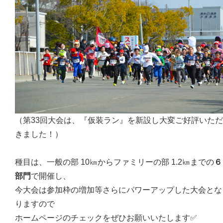
（第33回大会は、『仮装ラン』を新設し大変ご好評いただ
きました！）
種目は、
一般の部 10㎞からファミリーの部 1.2㎞までの
６
部門
で開催し、
今大会は参加枠の増加等さらにパワーアップした大会とな
りますので
ホームページのチェックをぜひお願いいたします✅