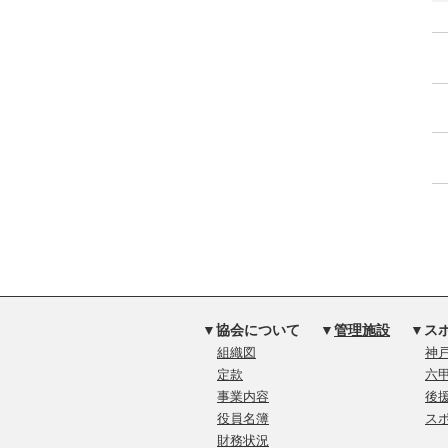
▼協会について
▼
管理施設
▼ス
組織図
神戸
定款
六
事業内容
後
役員名簿
ス
財務状況