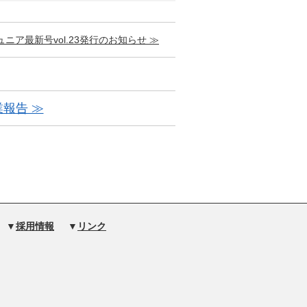
ニア最新号vol.23発行のお知らせ ≫
業報告 ≫
▼
採用情報
▼
リンク