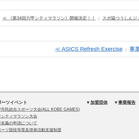
≪ 《第34回六甲シティマラソン》開催決定！！
スポ協つうしんジュ
｜
≪ ASICS Refresh Exercise
事
｜
ポーツイベント
▼
加盟団体
▼
事業報告
市民総合スポーツ大会(ALL KOBE GAMES)
甲シティマラソン大会
援名義の申請について
ポーツ競技等普及啓発活動支援制度