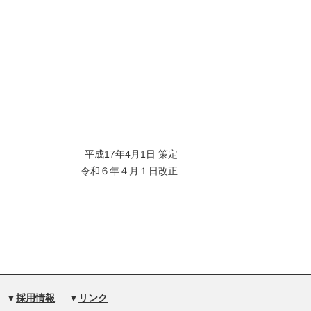
平成17年4月1日 策定
令和６年４月１日改正
▼
採用情報
▼
リンク