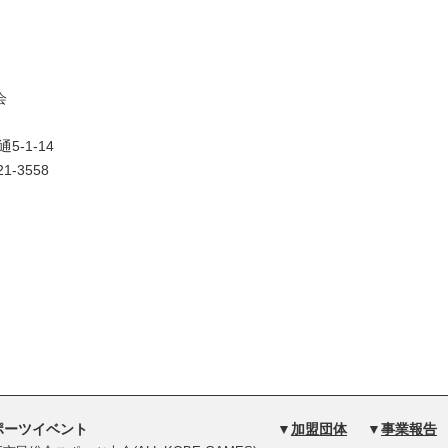
】
会
5-1-14
21-3558
ポーツイベント
▼
加盟団体
▼
事業報告