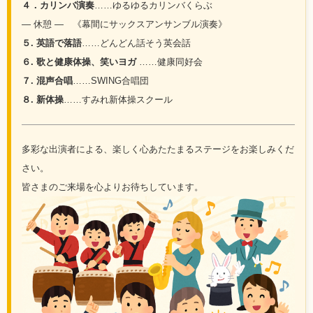
４．カリンバ演奏
……ゆるゆるカリンバくらぶ
― 休憩 ― 《幕間にサックスアンサンブル演奏》
５. 英語で落語
……どんどん話そう英会話
６. 歌と健康体操、笑いヨガ
……健康同好会
７. 混声合唱
……SWING合唱団
８. 新体操
……すみれ新体操スクール
多彩な出演者による、楽しく心あたたまるステージをお楽しみくだ
さい。
皆さまのご来場を心よりお待ちしています。