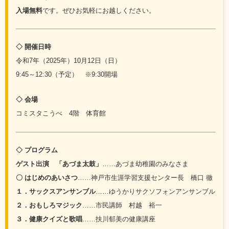
入場無料
です。ぜひお気軽にお越しください。
◇ 開催日時
令和7年（2025年）10月12日（日）
9:45～12:30（予定） ※9:30開場
◇ 会場
コミスタこうべ 4階 体育館
◇ プログラム
ゲスト出演 「あづま太鼓」
……あづま幼稚園のみなさま
〇 はじめのあいさつ
……神戸市生涯学習支援センター長 橋口 徹
１．サックスアンサンブル
……ゆうかりサクソフォンアンサンブル
２．おもしろマジック
……市民講師 村越 裕一
３．健康クイズと歌唱
……扶川郁美の健康講座