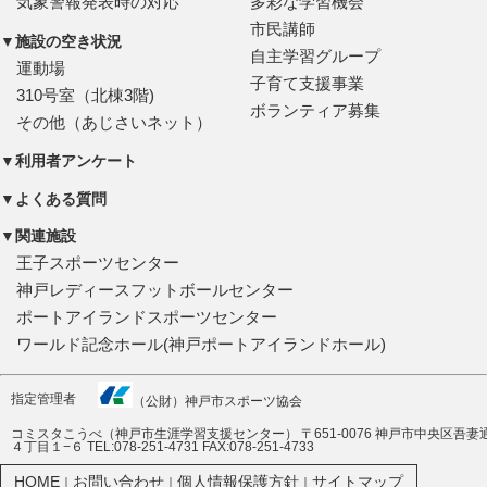
気象警報発表時の対応
多彩な学習機会
市民講師
▼施設の空き状況
自主学習グループ
運動場
子育て支援事業
310号室（北棟3階)
ボランティア募集
その他（あじさいネット）
▼利用者アンケート
▼よくある質問
▼関連施設
王子スポーツセンター
神戸レディースフットボールセンター
ポートアイランドスポーツセンター
ワールド記念ホール(神戸ポートアイランドホール)
指定管理者
（公財）神戸市スポーツ協会
コミスタこうべ（神戸市生涯学習支援センター） 〒651-0076 神戸市中央区吾妻
４丁目１−６ TEL:078-251-4731 FAX:078-251-4733
HOME
お問い合わせ
個人情報保護方針
サイトマップ
｜
｜
｜