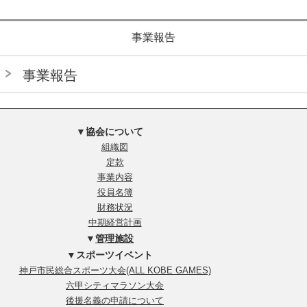
事業報告
事業報告
▼協会について
組織図
定款
事業内容
役員名簿
財務状況
中期経営計画
▼
管理施設
▼スポーツイベント
神戸市民総合スポーツ大会(ALL KOBE GAMES)
六甲シティマラソン大会
後援名義の申請について