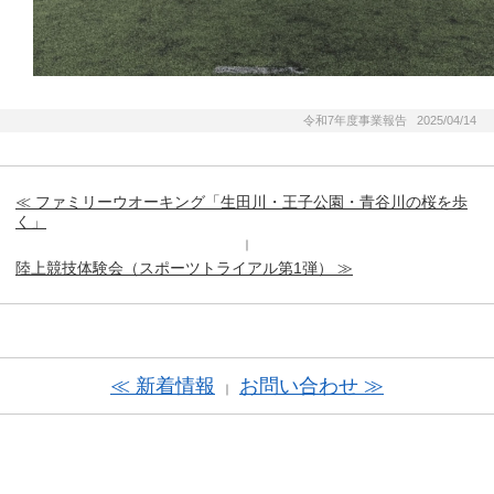
令和7年度事業報告 2025/04/14
≪ ファミリーウオーキング「生田川・王子公園・青谷川の桜を歩
く」
｜
陸上競技体験会（スポーツトライアル第1弾） ≫
≪ 新着情報
お問い合わせ ≫
｜