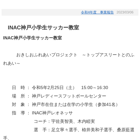
令和4年度 事業報告
2023/03/06
INAC神戸小学生サッカー教室
INAC神戸小学生サッカー教室
おきしおふれあいプロジェクト ～トップアスリートとのふ
れあい～
日 時 ： 令和5年2月25日（土） 15:00～16:30
場 所 ： 神戸レディースフットボールセンター
対 象 ： 神戸市在住または在学の小学生（参加41名）
指 導 ： INAC神戸レオネッサ
コーチ：宇佐美智美、木内睦実
選 手：足立寧々選手、栫井美和子選手、桑原藍選
手、