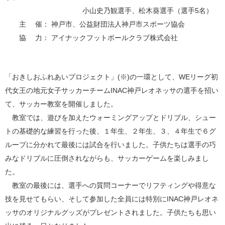
小山史乃観選手、松木葵選手（選手5名）
主 催： 神戸市、公益財団法人神戸市スポーツ協会
協 力： アイナックフットボールクラブ株式会社
「おきしおふれあいプロジェクト」(※)の一環として、WEリーグ初
代女王の地元女子サッカーチームINAC神戸レオネッサの選手を招い
て、サッカー教室を開催しました。
教室では、遊びを加えたウォーミングアップとドリブル、シュー
トの基礎的な練習を行った後、１年生、２年生、３、４年生で６グ
ループに分かれて最後には試合を行いました。子供たちは選手の巧
みなドリブルに圧倒されながらも、サッカーゲームを楽しみまし
た。
教室の最後には、選手への質問コーナーでリフティングや得意な
技を見せてもらい、そして参加した全員には特別にINAC神戸レオネ
ッサのオリジナルグッズがプレゼントされました。子供たちも思い