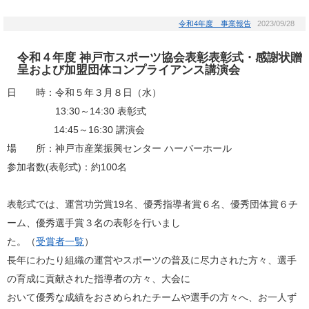
令和4年度 事業報告
2023/09/28
令和４年度 神戸市スポーツ協会表彰表彰式・感謝状贈
呈および加盟団体コンプライアンス講演会
日 時：令和５年３月８日（水）
13:30～14:30 表彰式
14:45～16:30 講演会
場 所：神戸市産業振興センター ハーバーホール
参加者数(表彰式)：約100名
表彰式では、運営功労賞19名、優秀指導者賞６名、優秀団体賞６チ
ーム、優秀選手賞３名の表彰を行いまし
た。（
受賞者一覧
）
長年にわたり組織の運営やスポーツの普及に尽力された方々、選手
の育成に貢献された指導者の方々、大会に
おいて優秀な成績をおさめられたチームや選手の方々へ、お一人ず