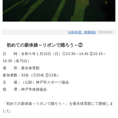
令和4年度 事業報告
2023/03/01
初めての新体操～リボンで踊ろう～②
日 時：令和５年１月15日（日）①13:30～14:45 ②15:15～
16:30（各75分）
場 所：垂水体育館
参加者数：33名（①20名 ②13名）
主 催：（公財）神戸市スポーツ協会
指 導：神戸市体操協会
「初めての新体操～リボンで踊ろう～」を垂水体育館にて開催しま
した。