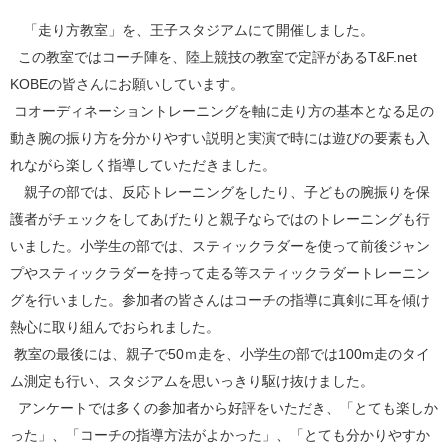
「走り方教室」を、王子スタジアムにて開催しました。
この教室ではコーチ陣を、陸上競技の教室で定評があるT&F.net
KOBEの皆さんにお願いしています。
コオーディネーショントレーニングを軸に走り方の基本となる足の
動き腕の振り方を分かりやすい説明と実演で時には遊びの要素も入
れながら楽しく指導していただきました。
親子の部では、反応トレーニングをしたり、子どもの腕振りを保
護者がチェックをしてあげたりと親子ならではのトレーニングも行
いました。小学生の部では、スティックラダーを使って前後ジャン
プやスティックラダーを持って走る等スティックラダートレーニン
グを行いました。参加者の皆さんはコーチの指導に真剣に耳を傾け
熱心に取り組んでおられました。
教室の最後には、親子で50ｍ走を、小学生の部では100m走のタイ
ム測定も行い、スタジアムを思いっきり駆け抜けました。
アンケートでは多くの参加者から好評をいただき、「とても楽しか
った」、「コーチの指導方法がよかった」、「とても分かりやすか