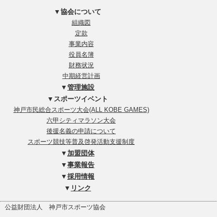
▼協会について
組織図
定款
事業内容
役員名簿
財務状況
中期経営計画
▼
管理施設
▼スポーツイベント
神戸市民総合スポーツ大会(ALL KOBE GAMES)
六甲シティマラソン大会
後援名義の申請について
スポーツ競技等普及啓発活動支援制度
▼
加盟団体
▼
事業報告
▼
採用情報
▼
リンク
公益財団法人 神戸市スポーツ協会