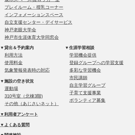
|
プレイルーム・授乳コーナー
インフォメーションスペース
自立支援センター・デイサービス
神戸老眼大学会
神戸市生涯体育大学同窓会
▼貸出＆予約案内
▼生涯学習相談
利用方法
学習機会提供
使用料金
登録グループへの学習支援
気象警報発表時の対応
多彩な学習機会
市民講師
▼施設の空き状況
自主学習グループ
運動場
子育て支援事業
310号室（北棟3階)
ボランティア募集
その他（あじさいネット）
▼利用者アンケート
▼よくある質問