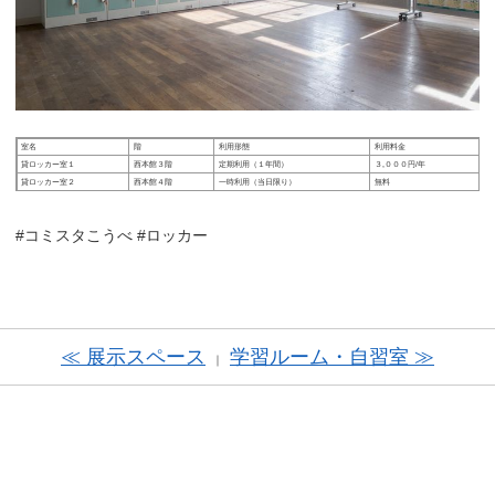
室名
階
利用形態
利用料金
貸ロッカー室１
西本館３階
定期利用（１年間）
３,０００円/年
貸ロッカー室２
西本館４階
一時利用（当日限り）
無料
#コミスタこうべ #ロッカー
≪ 展示スペース
学習ルーム・自習室 ≫
｜