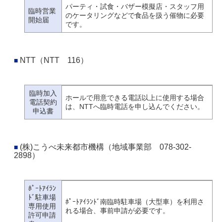
パーティ・試食・バザー模擬店・スタッフ用
臨時営業
のケータリングなどで食品を扱う催物に必要
開始届
です。
NTT（NTT 116）
臨時加入
ホールで用意できる電話以上に使用する場合
電話契約
は、NTTへ臨時電話を申し込んでください。
申込書
(株)こうべ未来都市機構（地域事業部 078-302-
2898）
ﾎﾟｰﾄｱｲﾗﾝ
ﾄﾞ駐車場
ﾎﾟｰﾄｱｲﾗﾝﾄﾞ南臨時駐車場（大型車）を利用さ
専用使用
れる場合、事前申請が必要です。
許可申請