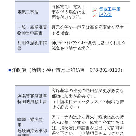
各催物で、電気工
電気工事届
電気工事届
事を伴う場合は図
記入例
面を付けて2部。
一般・産業廃棄
展示会等で一般又は産業廃棄物が発生
物排出申請書
する場合。
利用料減免申請
神戸ﾎﾟｰﾄｱｲﾗﾝﾄﾞﾎｰﾙ条例に基づく利用料
書
減免を申請する場合。
消防署（所轄：神戸市水上消防署 078-302-0119）
客席基準の特例の適用が変更が必要な
劇場等客席基準
催物に届出が必要です。
特例適用願出書
（申請項目チェックリストの提出も併
せて必要です）
アリーナ内は原則裸火・危険物品の持
喫煙・裸火使
込みは禁止ですが、催物で必要であれ
用・
ば、消防署に申請書を提出して許可を
危険物持込承認
得て下さい。（申請項目チェックリス
申請書